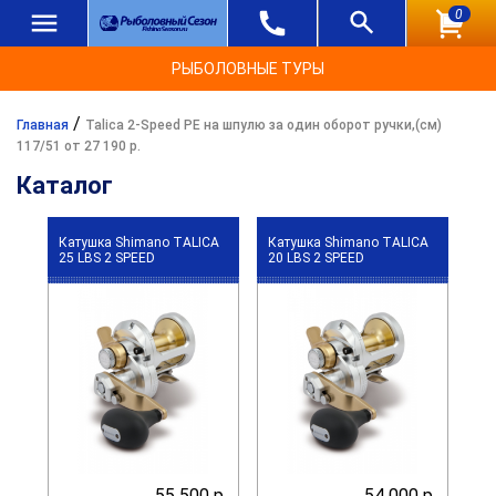
0
РЫБОЛОВНЫЕ ТУРЫ
/
Главная
Talica 2-Speed PE на шпулю за один оборот ручки,(см)
117/51 от 27 190 р.
Каталог
Катушка Shimano TALICA
Катушка Shimano TALICA
25 LBS 2 SPEED
20 LBS 2 SPEED
55 500 р.
54 000 р.