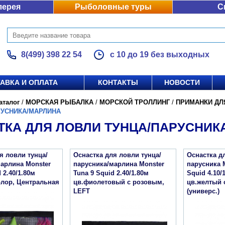
лерея
Рыболовные туры
С
8(499) 398 22 54
с 10 до 19 без выходных
АВКА И ОПЛАТА
КОНТАКТЫ
НОВОСТИ
аталог
/
МОРСКАЯ РЫБАЛКА
/
МОРСКОЙ ТРОЛЛИНГ
/
ПРИМАНКИ ДЛ
РУСНИКА/МАРЛИНА
ТКА ДЛЯ ЛОВЛИ ТУНЦА/ПАРУСНИК
я ловли тунца/
Оснастка для ловли тунца/
Оснастка д
арлина Monster
парусника/марлина Monster
парусника 
 2.40/1.80м
Tuna 9 Squid 2.40/1.80м
Squid 4.10/
олор, Центральная
цв.фиолетовый с розовым,
цв.желтый 
LEFT
(универс.)