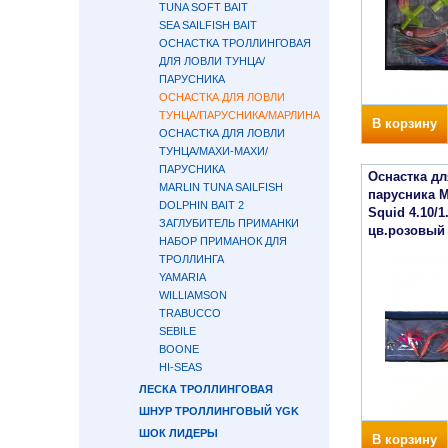
TUNA SOFT BAIT
SEA SAILFISH BAIT
ОСНАСТКА ТРОЛЛИНГОВАЯ
ДЛЯ ЛОВЛИ ТУНЦА/
ПАРУСНИКА
ОСНАСТКА ДЛЯ ЛОВЛИ
ТУНЦА/ПАРУСНИКА/МАРЛИНА
В корзину
ОСНАСТКА ДЛЯ ЛОВЛИ
ТУНЦА/МАХИ-МАХИ/
ПАРУСНИКА
Оснастка дл
MARLIN TUNA SAILFISH
парусника M
DOLPHIN BAIT 2
Squid 4.10/1
ЗАГЛУБИТЕЛЬ ПРИМАНКИ
цв.розовый 
НАБОР ПРИМАНОК ДЛЯ
ТРОЛЛИНГА
YAMARIA
WILLIAMSON
TRABUCCO
SEBILE
BOONE
HI-SEAS
ЛЕСКА ТРОЛЛИНГОВАЯ
ШНУР ТРОЛЛИНГОВЫЙ YGK
ШОК ЛИДЕРЫ
В корзину