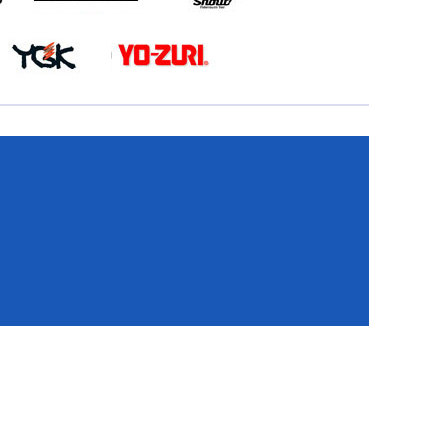
КА
И
И
ИЕ