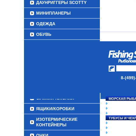
ДАУНРИГГЕРЫ SCOTTY
МИНИПЛАНЕРЫ
ОДЕЖДА
ОБУВЬ
АКСЕССУАРЫ
ЛАКИ ДЛЯ ПРИМАНОК
ПОДВОДНЫЕ КАМЕРЫ
ЭХОЛОТЫ
8-(499)
ЗИМНЯЯ РЫБАЛКА
СУМКИ/РЮКЗАКИ
МОРСКАЯ РЫБ
СНАСТИ НА ЛО
ЯЩИКИ/КОРОБКИ
КАТУШКИ
УДИЛИЩА
ТУБУСЫ И ЧЕХ
ИЗОТЕРМИЧЕСКИЕ
ЛЕСКИ И ШНУР
КОНТЕЙНЕРЫ
ПРИМАНКИ
ГРУЗА/ДЖИГ-Г
ОЧКИ