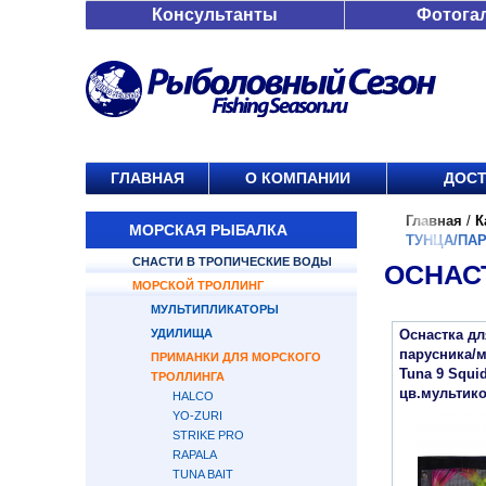
Консультанты
Фотога
ГЛАВНАЯ
О КОМПАНИИ
ДОСТ
Главная
/
К
МОРСКАЯ РЫБАЛКА
ТУНЦА/ПА
СНАСТИ В ТРОПИЧЕСКИЕ ВОДЫ
ОСНАС
МОРСКОЙ ТРОЛЛИНГ
МУЛЬТИПЛИКАТОРЫ
УДИЛИЩА
Оснастка дл
парусника/м
ПРИМАНКИ ДЛЯ МОРСКОГО
Tuna 9 Squid
ТРОЛЛИНГА
цв.мультик
HALCO
YO-ZURI
STRIKE PRO
RAPALA
TUNA BAIT