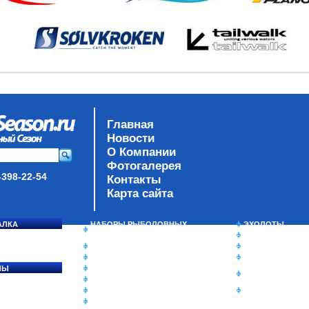
Главная
Новости
О Компании
Фотогалерея
-398-22-54
Контакты
Карта сайта
АЛКА
НАБОРЫ РЫБОЛОВНЫХ
ЭХОЛОТЫ
СОСЯ
СНАСТЕЙ
ЗИМНЯЯ РЫБАЛ
ДАУНРИГГЕРЫ SCOTTY
СУМКИ/РЮКЗАК
МИНИПЛАНЕРЫ
ЯЩИКИ/КОРОБК
ЛЫ
ОДЕЖДА
ИЗОТЕРМИЧЕСК
Ы
ОБУВЬ
КОНТЕЙНЕРЫ
АКСЕССУАРЫ
ОЧКИ
ОЛОВКИ
ЛАКИ ДЛЯ ПРИМАНОК