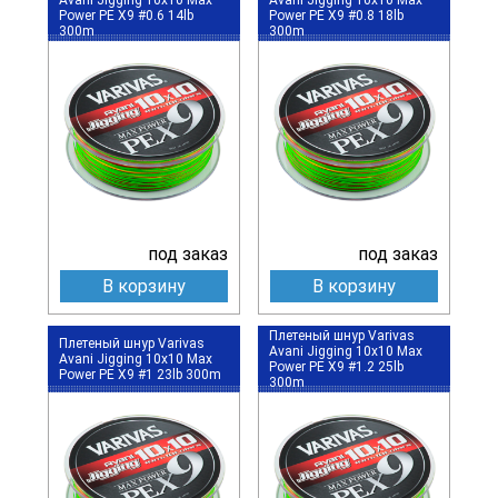
Power PE X9 #0.6 14lb
Power PE X9 #0.8 18lb
300m
300m
под заказ
под заказ
В корзину
В корзину
Плетеный шнур Varivas
Плетеный шнур Varivas
Avani Jigging 10x10 Max
Avani Jigging 10x10 Max
Power PE X9 #1.2 25lb
Power PE X9 #1 23lb 300m
300m