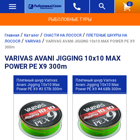
0
РЫБОЛОВНЫЕ ТУРЫ
/
/
/
Главная
Каталог
СНАСТИ НА ЛОСОСЯ
ПЛЕТЕНЫЕ ШНУРЫ НА
/
/
ЛОСОСЯ
VARIVAS
VARIVAS AVANI JIGGING 10x10 MAX POWER PE X9
300m
VARIVAS AVANI JIGGING 10x10 MAX
POWER PE X9 300m
Плетеный шнур Varivas
Плетеный шнур Varivas
Avani Jigging 10x10 Max
Avani Jigging 10x10 Max
Power PE X9 #3 57lb 300m
Power PE X9 #4 68lb 300m