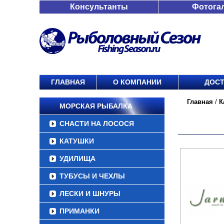
Консультанты
Фотога
ГЛАВНАЯ
О КОМПАНИИ
ДОСТ
Главная
/
К
МОРСКАЯ РЫБАЛКА
СНАСТИ НА ЛОСОСЯ
КАТУШКИ
УДИЛИЩА
ТУБУСЫ И ЧЕХЛЫ
ЛЕСКИ И ШНУРЫ
ПРИМАНКИ