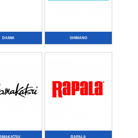
DAIWA
SHIMANO
AMAKATSU
RAPALA