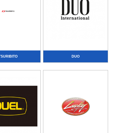
TSURIBITO
DUO