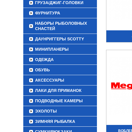
ГРУЗА/ДЖИГ-ГОЛОВКИ
ФУРНИТУРА
НАБОРЫ РЫБОЛОВНЫХ
СНАСТЕЙ
ДАУНРИГГЕРЫ SCOTTY
МИНИПЛАНЕРЫ
ОДЕЖДА
ОБУВЬ
АКСЕССУАРЫ
ЛАКИ ДЛЯ ПРИМАНОК
ПОДВОДНЫЕ КАМЕРЫ
ЭХОЛОТЫ
ЗИМНЯЯ РЫБАЛКА
ВОБЛЕ
СУМКИ/РЮКЗАКИ