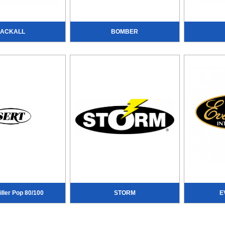
JACKALL
BOMBER
ller Pop 80/100
STORM
E