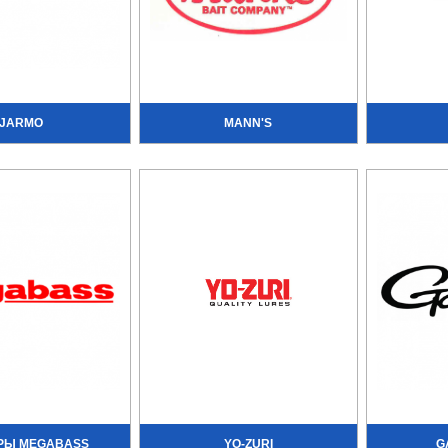
JARMO
MANN'S
РЫ MEGABASS
YO-ZURI
G