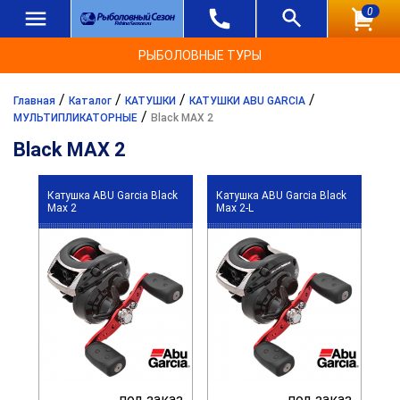
0
РЫБОЛОВНЫЕ ТУРЫ
/
/
/
/
Главная
Каталог
КАТУШКИ
КАТУШКИ ABU GARCIA
/
МУЛЬТИПЛИКАТОРНЫЕ
Black MAX 2
Black MAX 2
Катушка ABU Garcia Black
Катушка ABU Garcia Black
Max 2
Max 2-L
под заказ
под заказ