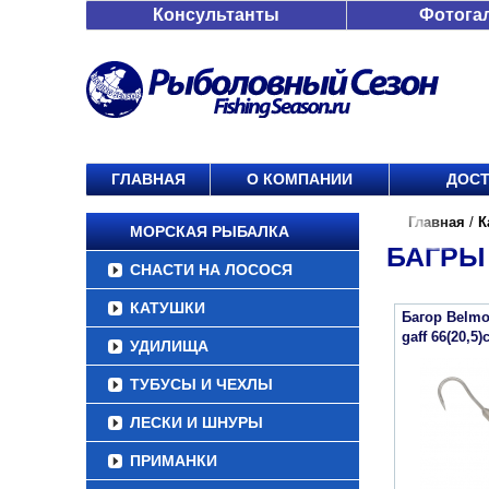
Консультанты
Фотога
ГЛАВНАЯ
О КОМПАНИИ
ДОСТ
Главная
/
К
МОРСКАЯ РЫБАЛКА
БАГРЫ
СНАСТИ НА ЛОСОСЯ
КАТУШКИ
Багор Belmo
gaff 66(20,5)
УДИЛИЩА
ТУБУСЫ И ЧЕХЛЫ
ЛЕСКИ И ШНУРЫ
ПРИМАНКИ