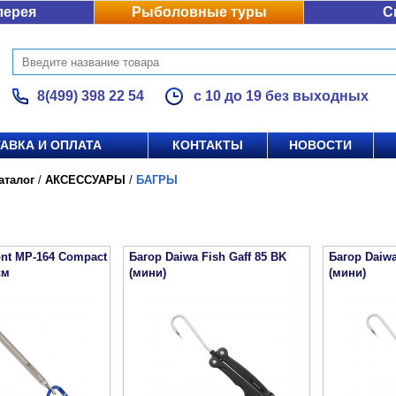
лерея
Рыболовные туры
С
8(499) 398 22 54
с 10 до 19 без выходных
АВКА И ОПЛАТА
КОНТАКТЫ
НОВОСТИ
аталог
/
АКСЕССУАРЫ
/
БАГРЫ
nt MP-164 Compact
Багор Daiwa Fish Gaff 85 BK
Багор Daiwa
см
(мини)
(мини)