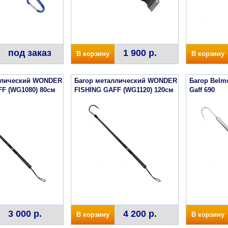
под заказ
1 900 р.
В корзину
В корзину
ллический WONDER
Багор металлический WONDER
Багор Belmo
F (WG1080) 80см
FISHING GAFF (WG1120) 120см
Gaff 690
3 000 р.
4 200 р.
В корзину
В корзину