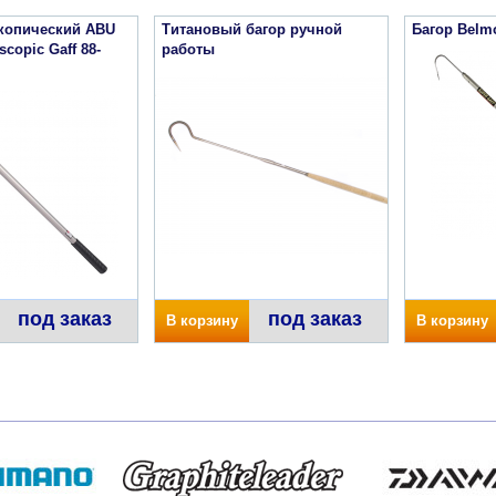
скопический ABU
Титановый багор ручной
Багор Belmo
copic Gaff 88-
работы
под заказ
под заказ
В корзину
В корзину