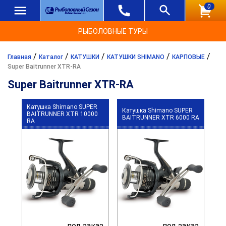
0
РЫБОЛОВНЫЕ ТУРЫ
/
/
/
/
/
Главная
Каталог
КАТУШКИ
КАТУШКИ SHIMANO
КАРПОВЫЕ
Super Baitrunner XTR-RA
Super Baitrunner XTR-RA
Катушка Shimano SUPER
Катушка Shimano SUPER
BAITRUNNER XTR 10000
BAITRUNNER XTR 6000 RA
RA
под заказ
под заказ