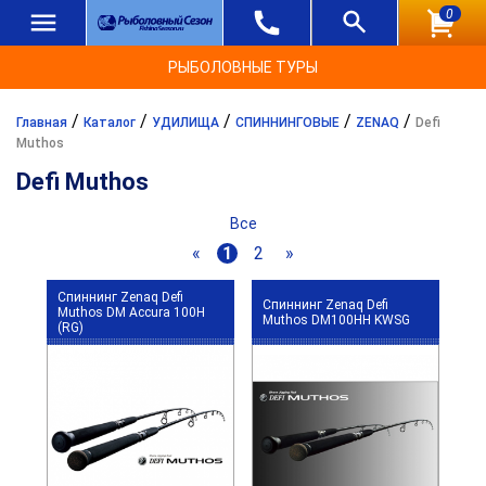
0
РЫБОЛОВНЫЕ ТУРЫ
/
/
/
/
/
Главная
Каталог
УДИЛИЩА
СПИННИНГОВЫЕ
ZENAQ
Defi
Muthos
Defi Muthos
Все
«
1
2
»
Спиннинг Zenaq Defi
Спиннинг Zenaq Defi
Muthos DM Accura 100H
Muthos DM100HH KWSG
(RG)