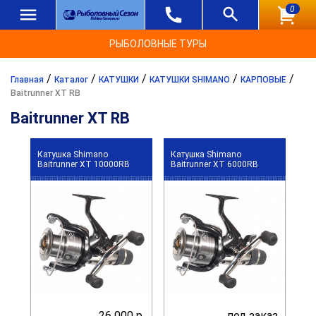
0
РЫБОЛОВНЫЕ ТУРЫ
/
/
/
/
/
Главная
Каталог
КАТУШКИ
КАТУШКИ SHIMANO
КАРПОВЫЕ
Baitrunner XT RB
Baitrunner XT RB
Катушка Shimano
Катушка Shimano
Baitrunner XT 10000RB
Baitrunner XT 6000RB
26 000 р.
под заказ