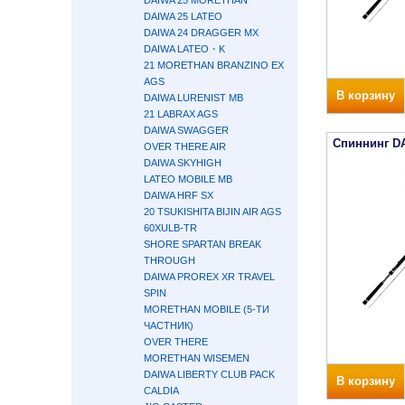
DAIWA 25 MORETHAN
DAIWA 25 LATEO
DAIWA 24 DRAGGER MX
DAIWA LATEO・K
21 MORETHAN BRANZINO EX
AGS
В корзину
DAIWA LURENIST MB
21 LABRAX AGS
DAIWA SWAGGER
Спиннинг D
OVER THERE AIR
DAIWA SKYHIGH
LATEO MOBILE MB
DAIWA HRF SX
20 TSUKISHITA BIJIN AIR AGS
60XULB-TR
SHORE SPARTAN BREAK
THROUGH
DAIWA PROREX XR TRAVEL
SPIN
MORETHAN MOBILE (5-ТИ
ЧАСТНИК)
OVER THERE
MORETHAN WISEMEN
DAIWA LIBERTY CLUB PACK
В корзину
CALDIA