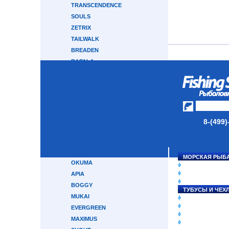
TRANSCENDENCE
SOULS
ZETRIX
TAILWALK
BREADEN
RAPALA
HEARTY RISE
CRONY
GRAPHITELEADER
CRAZY FISH
ABU GARCIA
8-(499)
MAJOR CRAFT
GAMAKATSU
TRAVEL GEAR
МОРСКАЯ РЫБ
OKUMA
СНАСТИ НА ЛО
КАТУШКИ
APIA
УДИЛИЩА
BOGGY
ТУБУСЫ И ЧЕХ
MUKAI
ЛЕСКИ И ШНУР
ПРИМАНКИ
EVERGREEN
ГРУЗА/ДЖИГ-Г
MAXIMUS
ФУРНИТУРА