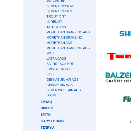
JIG CASTER
SILVER CREEK NS
SILVER CREEK ST
TROUT X NT
LURENIST
TATULA SPIN
MORETHAN BRANZINO AGS
MORETHAN BRANZINO
MORETHAN AGS
MORETHAN BRANZINO AGS
2016
LABRAX AGS
SALTIST AGS HRF
EMERALDAS AIR
LAZY
GEKKABIJIN AIR AGS
GEKKABIJIN AGS
SILVER WOLF AIR AGS
IPRIMI
ZENAQ
HIDEUP
SMITH
GARY LOOMIS
TENRYU