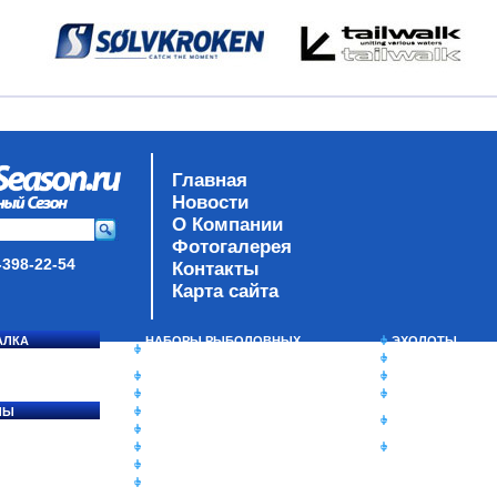
Главная
Новости
О Компании
Фотогалерея
-398-22-54
Контакты
Карта сайта
АЛКА
НАБОРЫ РЫБОЛОВНЫХ
ЭХОЛОТЫ
СОСЯ
СНАСТЕЙ
ЗИМНЯЯ РЫБАЛ
ДАУНРИГГЕРЫ SCOTTY
СУМКИ/РЮКЗАК
МИНИПЛАНЕРЫ
ЯЩИКИ/КОРОБК
ЛЫ
ОДЕЖДА
ИЗОТЕРМИЧЕСК
Ы
ОБУВЬ
КОНТЕЙНЕРЫ
АКСЕССУАРЫ
ОЧКИ
ОЛОВКИ
ЛАКИ ДЛЯ ПРИМАНОК
ПОДВОДНЫЕ КАМЕРЫ