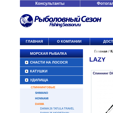
Консультанты
Фотога
ГЛАВНАЯ
О КОМПАНИИ
ДОСТ
Главная
/
К
МОРСКАЯ РЫБАЛКА
LAZY
СНАСТИ НА ЛОСОСЯ
КАТУШКИ
Спиннинг D
УДИЛИЩА
СПИННИНГОВЫЕ
SHIMANO
HONNAMI
DAIWA
DAIWA 26 TATULA TRAVEL