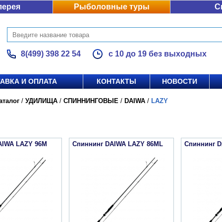
лерея
Рыболовные туры
С
8(499) 398 22 54
с 10 до 19 без выходных
АВКА И ОПЛАТА
КОНТАКТЫ
НОВОСТИ
аталог
/
УДИЛИЩА
/
СПИННИНГОВЫЕ
/
DAIWA
/
LAZY
AIWA LAZY 96M
Спиннинг DAIWA LAZY 86ML
Спиннинг D