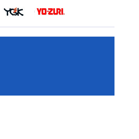
КА
И
И
ИЕ