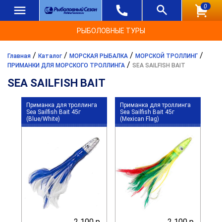
0
РЫБОЛОВНЫЕ ТУРЫ
/
/
/
/
Главная
Каталог
МОРСКАЯ РЫБАЛКА
МОРСКОЙ ТРОЛЛИНГ
/
ПРИМАНКИ ДЛЯ МОРСКОГО ТРОЛЛИНГА
SEA SAILFISH BAIT
SEA SAILFISH BAIT
Приманка для троллинга
Приманка для троллинга
Sea Sailfish Bait 45г
Sea Sailfish Bait 45г
(Blue/White)
(Mexican Flag)
2 100 р.
2 100 р.