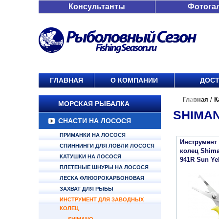
Консультанты
Фотога
ГЛАВНАЯ
О КОМПАНИИ
ДОСТ
Главная
/
К
МОРСКАЯ РЫБАЛКА
SHIMAN
СНАСТИ НА ЛОСОСЯ
ПРИМАНКИ НА ЛОСОСЯ
Инструмент
СПИННИНГИ ДЛЯ ЛОВЛИ ЛОСОСЯ
колец Shiman
КАТУШКИ НА ЛОСОСЯ
941R Sun Ye
ПЛЕТЕНЫЕ ШНУРЫ НА ЛОСОСЯ
ЛЕСКА ФЛЮОРОКАРБОНОВАЯ
ЗАХВАТ ДЛЯ РЫБЫ
ИНСТРУМЕНТ ДЛЯ ЗАВОДНЫХ
КОЛЕЦ