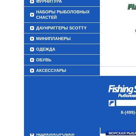
ФУРНИТУРА
НАБОРЫ РЫБОЛОВНЫХ
СНАСТЕЙ
ДАУНРИГГЕРЫ SCOTTY
МИНИПЛАНЕРЫ
ОДЕЖДА
ОБУВЬ
АКСЕССУАРЫ
ЛАКИ ДЛЯ ПРИМАНОК
ПОДВОДНЫЕ КАМЕРЫ
ЭХОЛОТЫ
8-(499)
ЗИМНЯЯ РЫБАЛКА
СУМКИ/РЮКЗАКИ
МОРСКАЯ РЫБ
ЯЩИКИ/КОРОБКИ