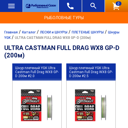
0
РЫБОЛОВНЫЕ ТУРЫ
/
/
/
/
Главная
Каталог
ЛЕСКИ и ШНУРЫ
ПЛЕТЕНЫЕ ШНУРЫ
Шнуры
/
YGK
ULTRA CASTMAN FULL DRAG WX8 GP-D (200м)
ULTRA CASTMAN FULL DRAG WX8 GP-D
(200м)
Шнур плетеный YGK Ultra
Шнур плетеный YGK Ultra
Castman Full Drag WX8 GP-
Castman Full Drag WX8 GP-
D 200м #2.0
D 200м #2.5