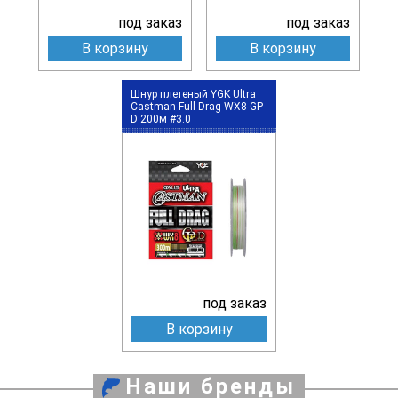
под заказ
под заказ
В корзину
В корзину
Шнур плетеный YGK Ultra
Castman Full Drag WX8 GP-
D 200м #3.0
под заказ
В корзину
Наши бренды