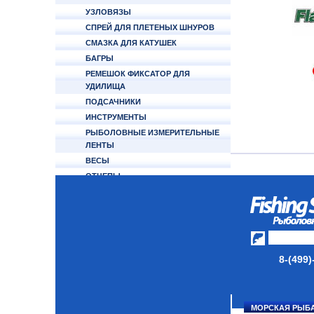
УЗЛОВЯЗЫ
СПРЕЙ ДЛЯ ПЛЕТЕНЫХ ШНУРОВ
СМАЗКА ДЛЯ КАТУШЕК
БАГРЫ
РЕМЕШОК ФИКСАТОР ДЛЯ
УДИЛИЩА
ПОДСАЧНИКИ
ИНСТРУМЕНТЫ
РЫБОЛОВНЫЕ ИЗМЕРИТЕЛЬНЫЕ
ЛЕНТЫ
ВЕСЫ
ОТЦЕПЫ
КУКАНЫ
ФОНАРИ НАЛОБНЫЕ
GAMAKATSU
PANASONIC
РЫБОЧИСТКИ
8-(499)
НОЖИ
СЧЕТЧИК ЛЕСКИ
ЯКОРЬ ПАРАШЮТ ABU GARCIA
МОРСКАЯ РЫБ