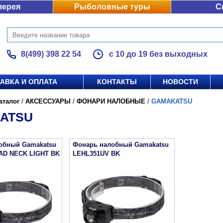
лерея
Рыболовные туры
С
8(499) 398 22 54
с 10 до 19 без выходных
АВКА И ОПЛАТА
КОНТАКТЫ
НОВОСТИ
аталог
/
АКСЕССУАРЫ
/
ФОНАРИ НАЛОБНЫЕ
/
GAMAKATSU
ATSU
обный Gamakatsu
Фонарь налобный Gamakatsu
AD NECK LIGHT BK
LEHL351UV BK