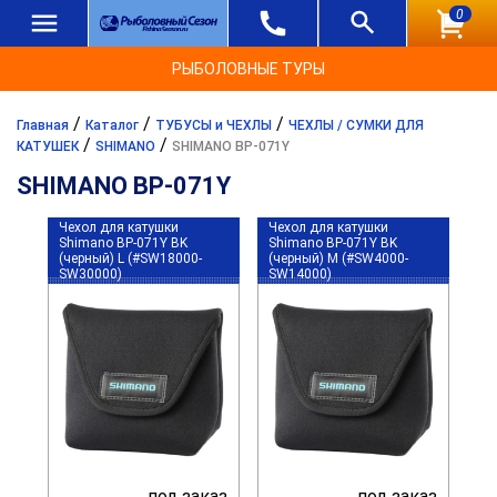
0
РЫБОЛОВНЫЕ ТУРЫ
/
/
/
Главная
Каталог
ТУБУСЫ и ЧЕХЛЫ
ЧЕХЛЫ / СУМКИ ДЛЯ
/
/
КАТУШЕК
SHIMANO
SHIMANO BP-071Y
SHIMANO BP-071Y
Чехол для катушки
Чехол для катушки
Shimano BP-071Y BK
Shimano BP-071Y BK
(черный) L (#SW18000-
(черный) M (#SW4000-
SW30000)
SW14000)
под заказ
под заказ