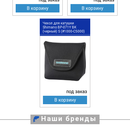
В корзину
В корзину
Чехол для катушки
Shimano BP-071Y BK
(черный) S (#1000-C5000)
под заказ
В корзину
Наши бренды