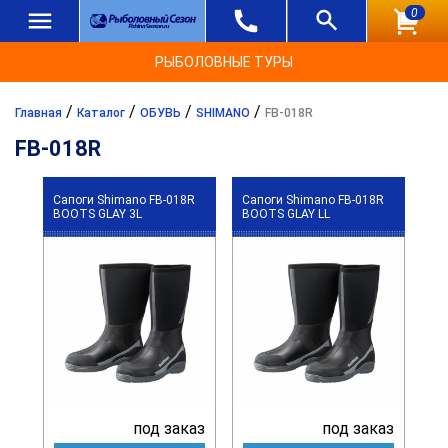
0
РЫБОЛОВНЫЕ ТУРЫ
/
/
/
/
Главная
Каталог
ОБУВЬ
SHIMANO
FB-018R
FB-018R
Сапоги Shimano FB-018R
Сапоги Shimano FB-018R
BOOTS GLAY 3L
BOOTS GLAY LL
под заказ
под заказ