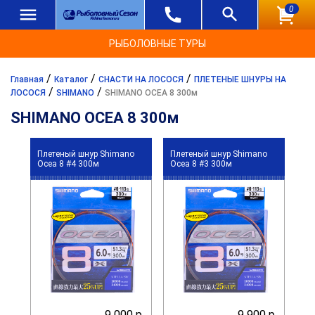
0
РЫБОЛОВНЫЕ ТУРЫ
/
/
/
Главная
Каталог
СНАСТИ НА ЛОСОСЯ
ПЛЕТЕНЫЕ ШНУРЫ НА
/
/
ЛОСОСЯ
SHIMANO
SHIMANO OCEA 8 300м
SHIMANO OCEA 8 300м
Плетеный шнур Shimano
Плетеный шнур Shimano
Ocea 8 #4 300м
Ocea 8 #3 300м
9 000 р.
9 900 р.