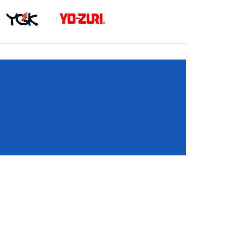
КА
И
И
ИЕ