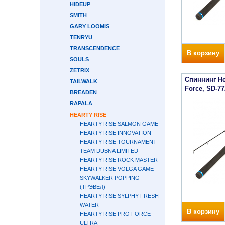
HIDEUP
SMITH
GARY LOOMIS
TENRYU
TRANSCENDENCE
В корзину
SOULS
ZETRIX
Спиннинг Hea
TAILWALK
Force, SD-7
BREADEN
RAPALA
HEARTY RISE
HEARTY RISE SALMON GAME
HEARTY RISE INNOVATION
HEARTY RISE TOURNAMENT
TEAM DUBNA LIMITED
HEARTY RISE ROCK MASTER
HEARTY RISE VOLGA GAME
SKYWALKER POPPING
(ТРЭВЕЛ)
HEARTY RISE SYLPHY FRESH
WATER
В корзину
HEARTY RISE PRO FORCE
ULTRA