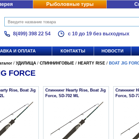
лерея
Рыболовные туры
С
8(499) 398 22 54
с 10 до 19 без выходных
АВКА И ОПЛАТА
КОНТАКТЫ
НОВОСТИ
аталог
/
УДИЛИЩА
/
СПИННИНГОВЫЕ
/
HEARTY RISE
/
BOAT JIG FOR
IG FORCE
rty Rise, Boat Jig
Спиннинг Hearty Rise, Boat Jig
Спиннинг He
02L
Force, SD-702 ML
Force, SD-7