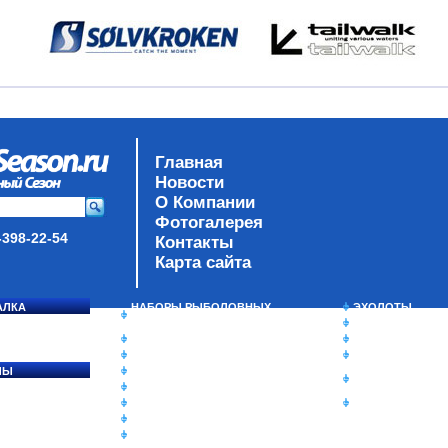
Главная
Новости
О Компании
Фотогалерея
-398-22-54
Контакты
Карта сайта
АЛКА
НАБОРЫ РЫБОЛОВНЫХ
ЭХОЛОТЫ
СОСЯ
СНАСТЕЙ
ЗИМНЯЯ РЫБАЛ
ДАУНРИГГЕРЫ SCOTTY
СУМКИ/РЮКЗАК
МИНИПЛАНЕРЫ
ЯЩИКИ/КОРОБК
ЛЫ
ОДЕЖДА
ИЗОТЕРМИЧЕСК
Ы
ОБУВЬ
КОНТЕЙНЕРЫ
АКСЕССУАРЫ
ОЧКИ
ОЛОВКИ
ЛАКИ ДЛЯ ПРИМАНОК
ПОДВОДНЫЕ КАМЕРЫ