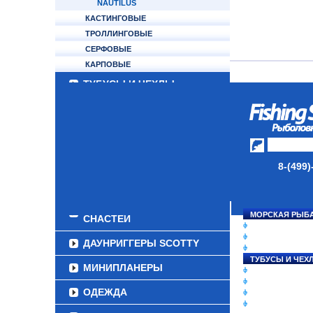
NAUTILUS
КАСТИНГОВЫЕ
ТРОЛЛИНГОВЫЕ
СЕРФОВЫЕ
КАРПОВЫЕ
ТУБУСЫ И ЧЕХЛЫ
ЛЕСКИ И ШНУРЫ
ПРИМАНКИ
ГРУЗА/ДЖИГ-ГОЛОВКИ
8-(499)
ФУРНИТУРА
НАБОРЫ РЫБОЛОВНЫХ
МОРСКАЯ РЫБ
СНАСТЕЙ
СНАСТИ НА ЛО
КАТУШКИ
ДАУНРИГГЕРЫ SCOTTY
УДИЛИЩА
ТУБУСЫ И ЧЕХ
МИНИПЛАНЕРЫ
ЛЕСКИ И ШНУР
ПРИМАНКИ
ОДЕЖДА
ГРУЗА/ДЖИГ-Г
ФУРНИТУРА