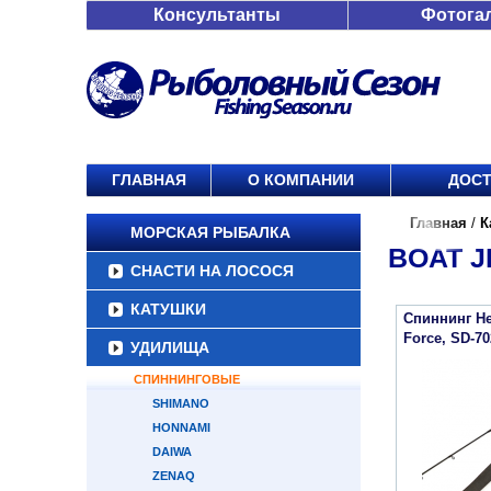
Консультанты
Фотога
ГЛАВНАЯ
О КОМПАНИИ
ДОСТ
Главная
/
К
МОРСКАЯ РЫБАЛКА
BOAT J
СНАСТИ НА ЛОСОСЯ
КАТУШКИ
Спиннинг Hea
Force, SD-7
УДИЛИЩА
СПИННИНГОВЫЕ
SHIMANO
HONNAMI
DAIWA
ZENAQ