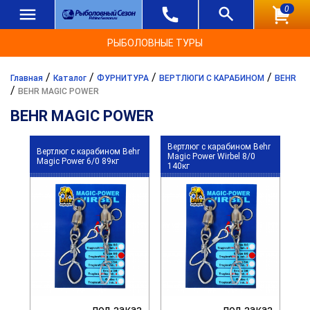
0
РЫБОЛОВНЫЕ ТУРЫ
/
/
/
/
Главная
Каталог
ФУРНИТУРА
ВЕРТЛЮГИ С КАРАБИНОМ
BEHR
/
BEHR MAGIC POWER
BEHR MAGIC POWER
Вертлюг с карабином Behr
Вертлюг с карабином Behr
Magic Power Wirbel 8/0
Magic Power 6/0 89кг
140кг
под заказ
под заказ