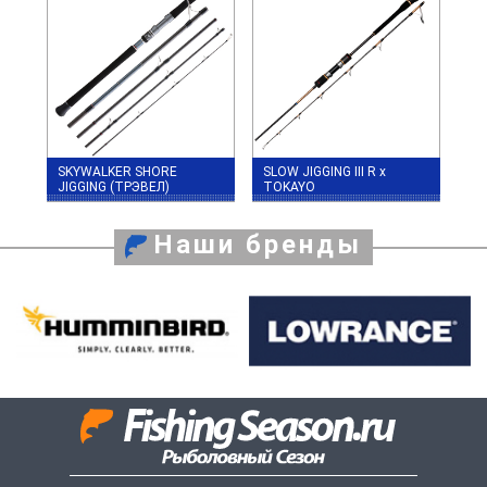
SKYWALKER SHORE
SLOW JIGGING III R x
JIGGING (ТРЭВЕЛ)
TOKAYO
Наши бренды