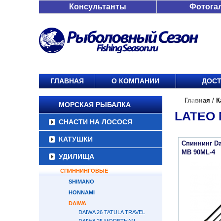
Консультанты
Фотога
ГЛАВНАЯ
О КОМПАНИИ
ДОСТ
Главная
/
К
МОРСКАЯ РЫБАЛКА
LATEO 
СНАСТИ НА ЛОСОСЯ
КАТУШКИ
Спиннинг Da
MB 90ML-4
УДИЛИЩА
СПИННИНГОВЫЕ
SHIMANO
HONNAMI
DAIWA
DAIWA 26 TATULA TRAVEL