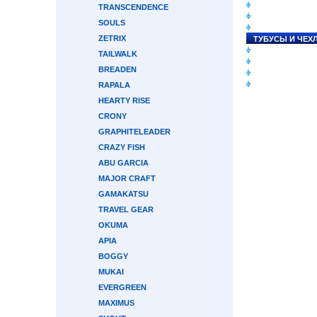
СНАСТИ НА ЛО
TRANSCENDENCE
КАТУШКИ
SOULS
УДИЛИЩА
ZETRIX
ТУБУСЫ И ЧЕХ
ЛЕСКИ И ШНУР
TAILWALK
ПРИМАНКИ
BREADEN
ГРУЗА/ДЖИГ-Г
ФУРНИТУРА
RAPALA
HEARTY RISE
CRONY
GRAPHITELEADER
CRAZY FISH
ABU GARCIA
MAJOR CRAFT
GAMAKATSU
TRAVEL GEAR
OKUMA
APIA
BOGGY
MUKAI
EVERGREEN
MAXIMUS