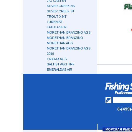
JIG CASTER
SILVER CREEK NS
SILVER CREEK ST
TROUT X NT
LURENIST
TATULA SPIN
MORETHAN BRANZINO AGS
MORETHAN BRANZINO
MORETHAN AGS
MORETHAN BRANZINO AGS
2016
LABRAX AGS
SALTIST AGS HRF
EMERALDAS AIR
LAZY
GEKKABIJIN AIR AGS
GEKKABIJIN AGS
SILVER WOLF AIR AGS
IPRIMI
ZENAQ
8-(499)
HIDEUP
SMITH
GARY LOOMIS
TENRYU
МОРСКАЯ РЫБ