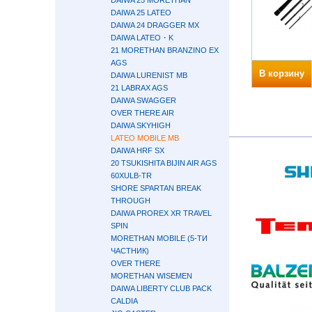
DAIWA 25 MORETHAN
DAIWA 25 LATEO
DAIWA 24 DRAGGER MX
DAIWA LATEO・K
21 MORETHAN BRANZINO EX
AGS
В корзину
DAIWA LURENIST MB
21 LABRAX AGS
DAIWA SWAGGER
OVER THERE AIR
DAIWA SKYHIGH
LATEO MOBILE MB
DAIWA HRF SX
20 TSUKISHITA BIJIN AIR AGS
60XULB-TR
SHORE SPARTAN BREAK
THROUGH
DAIWA PROREX XR TRAVEL
SPIN
MORETHAN MOBILE (5-ТИ
ЧАСТНИК)
OVER THERE
MORETHAN WISEMEN
DAIWA LIBERTY CLUB PACK
CALDIA