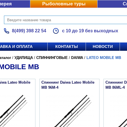
лерея
Рыболовные туры
С
8(499) 398 22 54
с 10 до 19 без выходных
АВКА И ОПЛАТА
КОНТАКТЫ
НОВОСТИ
аталог
/
УДИЛИЩА
/
СПИННИНГОВЫЕ
/
DAIWA
/
LATEO MOBILE MB
MOBILE MB
iwa Lateo Mobile
Спиннинг Daiwa Lateo Mobile
Спиннинг D
MB 96M-4
MB 86ML-4