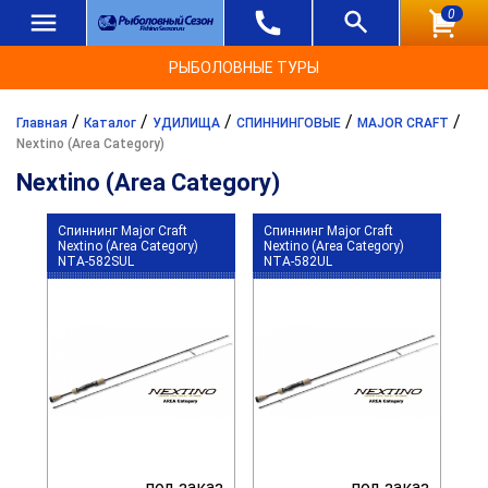
0
РЫБОЛОВНЫЕ ТУРЫ
/
/
/
/
/
Главная
Каталог
УДИЛИЩА
СПИННИНГОВЫЕ
MAJOR CRAFT
Nextino (Area Category)
Nextino (Area Category)
Спиннинг Major Craft
Спиннинг Major Craft
Nextino (Area Category)
Nextino (Area Category)
NTA-582SUL
NTA-582UL
под заказ
под заказ