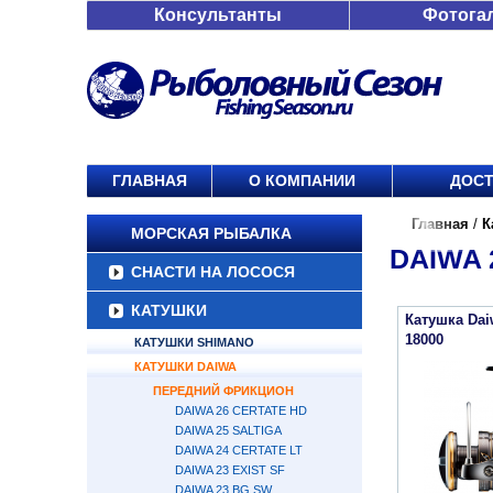
Консультанты
Фотога
ГЛАВНАЯ
О КОМПАНИИ
ДОСТ
Главная
/
К
МОРСКАЯ РЫБАЛКА
DAIWA 
СНАСТИ НА ЛОСОСЯ
КАТУШКИ
Катушка Dai
18000
КАТУШКИ SHIMANO
КАТУШКИ DAIWA
ПЕРЕДНИЙ ФРИКЦИОН
DAIWA 26 CERTATE HD
DAIWA 25 SALTIGA
DAIWA 24 CERTATE LT
DAIWA 23 EXIST SF
DAIWA 23 BG SW