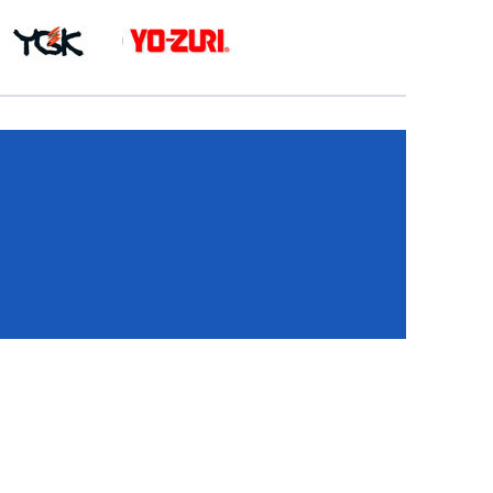
КА
И
И
ИЕ