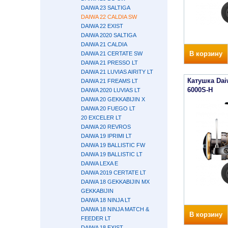
DAIWA 23 SALTIGA
DAIWA 22 CALDIA SW
DAIWA 22 EXIST
DAIWA 2020 SALTIGA
DAIWA 21 CALDIA
В корзину
DAIWA 21 CERTATE SW
DAIWA 21 PRESSO LT
DAIWA 21 LUVIAS AIRITY LT
Катушка Dai
DAIWA 21 FREAMS LT
6000S-H
DAIWA 2020 LUVIAS LT
DAIWA 20 GEKKABIJIN X
DAIWA 20 FUEGO LT
20 EXCELER LT
DAIWA 20 REVROS
DAIWA 19 IPRIMI LT
DAIWA 19 BALLISTIC FW
DAIWA 19 BALLISTIC LT
DAIWA LEXA E
DAIWA 2019 CERTATE LT
DAIWA 18 GEKKABIJIN MX
GEKKABIJIN
DAIWA 18 NINJA LT
DAIWA 18 NINJA MATCH &
В корзину
FEEDER LT
DAIWA 18 EXIST