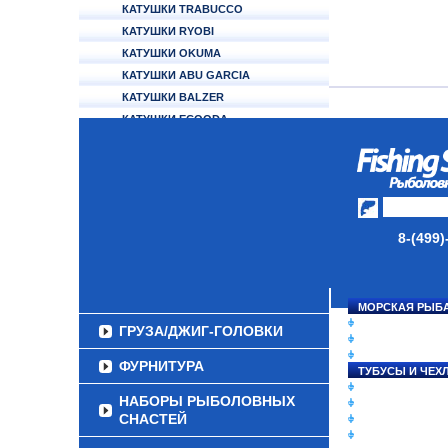
КАТУШКИ TRABUCCO
КАТУШКИ RYOBI
КАТУШКИ OKUMA
КАТУШКИ ABU GARCIA
КАТУШКИ BALZER
КАТУШКИ ECOODA
КАТУШКИ ALCEDO
АККУМУЛЯТОРЫ
УДИЛИЩА
ТУБУСЫ И ЧЕХЛЫ
8-(499)
ЛЕСКИ И ШНУРЫ
ПРИМАНКИ
МОРСКАЯ РЫБ
СНАСТИ НА ЛО
ГРУЗА/ДЖИГ-ГОЛОВКИ
КАТУШКИ
УДИЛИЩА
ФУРНИТУРА
ТУБУСЫ И ЧЕХ
ЛЕСКИ И ШНУР
НАБОРЫ РЫБОЛОВНЫХ
ПРИМАНКИ
СНАСТЕЙ
ГРУЗА/ДЖИГ-Г
ФУРНИТУРА