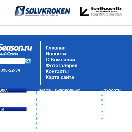
Главная
Новости
О Компании
Фотогалерея
-398-22-54
Контакты
Карта сайта
АЛКА
НАБОРЫ РЫБОЛОВНЫХ
ЭХОЛОТЫ
СОСЯ
СНАСТЕЙ
ЗИМНЯЯ РЫБАЛ
ДАУНРИГГЕРЫ SCOTTY
СУМКИ/РЮКЗАК
МИНИПЛАНЕРЫ
ЯЩИКИ/КОРОБК
ЛЫ
ОДЕЖДА
ИЗОТЕРМИЧЕСК
Ы
ОБУВЬ
КОНТЕЙНЕРЫ
АКСЕССУАРЫ
ОЧКИ
ОЛОВКИ
ЛАКИ ДЛЯ ПРИМАНОК
ПОДВОДНЫЕ КАМЕРЫ