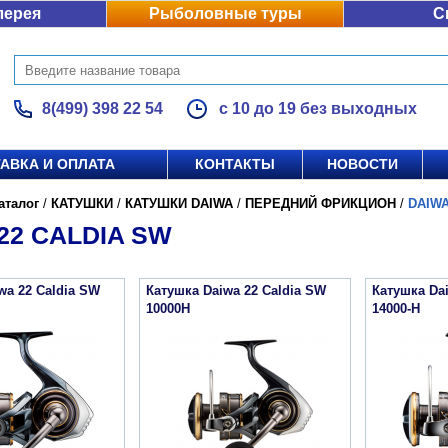
лерея
Рыболовные туры
С
8(499) 398 22 54
с 10 до 19 без выходных
АВКА И ОПЛАТА
КОНТАКТЫ
НОВОСТИ
аталог
/
КАТУШКИ
/
КАТУШКИ DAIWA
/
ПЕРЕДНИЙ ФРИКЦИОН
/
DAIWA
22 CALDIA SW
wa 22 Caldia SW
Катушка Daiwa 22 Caldia SW
Катушка Da
10000H
14000-H