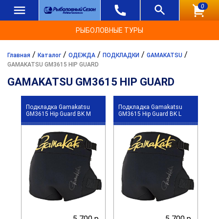
0
РЫБОЛОВНЫЕ ТУРЫ
/
/
/
/
/
Главная
Каталог
ОДЕЖДА
ПОДКЛАДКИ
GAMAKATSU
GAMAKATSU GM3615 HIP GUARD
GAMAKATSU GM3615 HIP GUARD
Подкладка Gamakatsu
Подкладка Gamakatsu
GM3615 Hip Guard BK M
GM3615 Hip Guard BK L
5 700 р.
5 700 р.