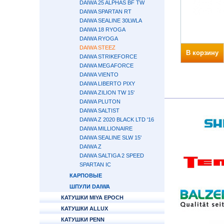
DAIWA 25 ALPHAS BF TW
DAIWA SPARTAN RT
DAIWA SEALINE 30LWLA
DAIWA 18 RYOGA
DAIWA RYOGA
DAIWA STEEZ
В корзину
DAIWA STRIKEFORCE
DAIWA MEGAFORCE
DAIWA VIENTO
DAIWA LIBERTO PIXY
DAIWA ZILION TW 15'
DAIWA PLUTON
DAIWA SALTIST
DAIWA Z 2020 BLACK LTD '16
DAIWA MILLIONAIRE
DAIWA SEALINE SLW 15'
DAIWA Z
DAIWA SALTIGA 2 SPEED
SPARTAN IC
КАРПОВЫЕ
ШПУЛИ DAIWA
КАТУШКИ MIYA EPOCH
КАТУШКИ ALLUX
КАТУШКИ PENN