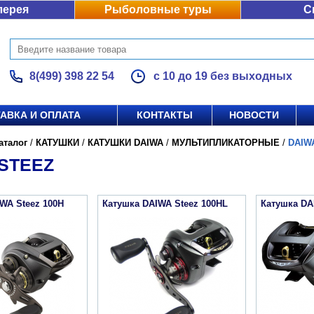
лерея
Рыболовные туры
С
8(499) 398 22 54
с 10 до 19 без выходных
АВКА И ОПЛАТА
КОНТАКТЫ
НОВОСТИ
аталог
/
КАТУШКИ
/
КАТУШКИ DAIWA
/
МУЛЬТИПЛИКАТОРНЫЕ
/
DAIW
STEEZ
WA Steez 100H
Катушка DAIWA Steez 100HL
Катушка DA