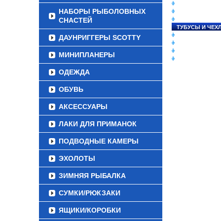
СНАСТИ НА ЛО
НАБОРЫ РЫБОЛОВНЫХ
КАТУШКИ
СНАСТЕЙ
УДИЛИЩА
ТУБУСЫ И ЧЕХ
ЛЕСКИ И ШНУР
ДАУНРИГГЕРЫ SCOTTY
ПРИМАНКИ
ГРУЗА/ДЖИГ-Г
МИНИПЛАНЕРЫ
ФУРНИТУРА
ОДЕЖДА
ОБУВЬ
АКСЕССУАРЫ
ЛАКИ ДЛЯ ПРИМАНОК
ПОДВОДНЫЕ КАМЕРЫ
ЭХОЛОТЫ
ЗИМНЯЯ РЫБАЛКА
СУМКИ/РЮКЗАКИ
ЯЩИКИ/КОРОБКИ