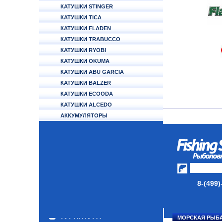
КАТУШКИ STINGER
КАТУШКИ TICA
КАТУШКИ FLADEN
КАТУШКИ TRABUCCO
КАТУШКИ RYOBI
КАТУШКИ OKUMA
КАТУШКИ ABU GARCIA
КАТУШКИ BALZER
КАТУШКИ ECOODA
КАТУШКИ ALCEDO
АККУМУЛЯТОРЫ
УДИЛИЩА
ТУБУСЫ И ЧЕХЛЫ
ЛЕСКИ И ШНУРЫ
ПРИМАНКИ
8-(499)
ГРУЗА/ДЖИГ-ГОЛОВКИ
ФУРНИТУРА
МОРСКАЯ РЫБ