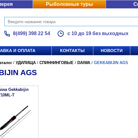
лерея
Рыболовные туры
С
8(499) 398 22 54
с 10 до 19 без выходных
АВКА И ОПЛАТА
КОНТАКТЫ
НОВОСТИ
аталог
/
УДИЛИЩА
/
СПИННИНГОВЫЕ
/
DAIWA
/
GEKKABIJIN AGS
IJIN AGS
iwa Gekkabijin
710ML-T