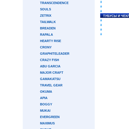
СНАСТИ НА ЛО
TRANSCENDENCE
КАТУШКИ
SOULS
УДИЛИЩА
ZETRIX
ТУБУСЫ И ЧЕХ
ЛЕСКИ И ШНУР
TAILWALK
ПРИМАНКИ
BREADEN
ГРУЗА/ДЖИГ-Г
ФУРНИТУРА
RAPALA
HEARTY RISE
CRONY
GRAPHITELEADER
CRAZY FISH
ABU GARCIA
MAJOR CRAFT
GAMAKATSU
TRAVEL GEAR
OKUMA
APIA
BOGGY
MUKAI
EVERGREEN
MAXIMUS