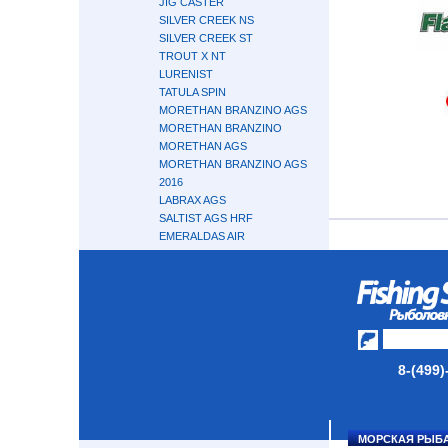
JIG CASTER
SILVER CREEK NS
SILVER CREEK ST
TROUT X NT
LURENIST
TATULA SPIN
MORETHAN BRANZINO AGS
MORETHAN BRANZINO
MORETHAN AGS
MORETHAN BRANZINO AGS
2016
LABRAX AGS
SALTIST AGS HRF
EMERALDAS AIR
LAZY
GEKKABIJIN AIR AGS
GEKKABIJIN AGS
SILVER WOLF AIR AGS
IPRIMI
ZENAQ
8-(499)
HIDEUP
SMITH
GARY LOOMIS
TENRYU
МОРСКАЯ РЫБ