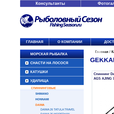
Консультанты
Фотога
ГЛАВНАЯ
О КОМПАНИИ
ДОСТ
Главная
/
К
МОРСКАЯ РЫБАЛКА
GEKKAB
СНАСТИ НА ЛОСОСЯ
КАТУШКИ
Спиннинг Da
AGS AJING 
УДИЛИЩА
СПИННИНГОВЫЕ
SHIMANO
HONNAMI
DAIWA
DAIWA 26 TATULA TRAVEL