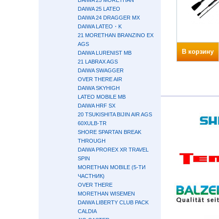
DAIWA 25 MORETHAN
DAIWA 25 LATEO
DAIWA 24 DRAGGER MX
DAIWA LATEO・K
21 MORETHAN BRANZINO EX
AGS
В корзину
DAIWA LURENIST MB
21 LABRAX AGS
DAIWA SWAGGER
OVER THERE AIR
DAIWA SKYHIGH
LATEO MOBILE MB
DAIWA HRF SX
20 TSUKISHITA BIJIN AIR AGS
60XULB-TR
SHORE SPARTAN BREAK
THROUGH
DAIWA PROREX XR TRAVEL
SPIN
MORETHAN MOBILE (5-ТИ
ЧАСТНИК)
OVER THERE
MORETHAN WISEMEN
DAIWA LIBERTY CLUB PACK
CALDIA