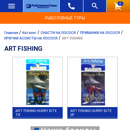
0
РЫБОЛОВНЫЕ ТУРЫ
/
/
/
/
Главная
Каталог
СНАСТИ НА ЛОСОСЯ
ПРИМАНКИ НА ЛОСОСЯ
/
КРЮЧКИ АССИСТЫ НА ЛОСОСЯ
ART FISHING
ART FISHING
ART FISHING HURRY BITE
ART FISHING HURRY BITE
TR
SP