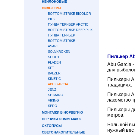
НЕЙЛОНОВЫЕ
ПИЛЬКЕРЫ
BOTTOM STRIKE BICOLOR
PILK
ПУНДА ТЕРИБЕР ARCTIC
BOTTOM STRIKE DEEP PILK
ПУНДА ТЕРИБЕР
BOTTOM STRIKE
ASARI
SOLVKROKEN
Пилькер Ab
SHOUT
FLADEN
Abu Garcia 
SFT
для рыболов
BALZER
KINETIC
Пилькеры Ab
ABU GARCIA
традициях.
JENZI
Пилькеры Ab
SHIMANO
лакомство т
VIKING
SPRO
Пилькеры дл
МОНТАЖИ В НОРВЕГИЮ
метров.
ПЕРЧИКИ GUMMI MAKK
Большой выб
ОКТОПУСЫ
нужный вес 
СВЕТОНАКОПИТЕЛЬНЫЕ