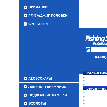
ПРИМАНКИ
ГРУЗА/ДЖИГ-ГОЛОВКИ
ФУРНИТУРА
НАБОРЫ РЫБОЛОВНЫХ
СНАСТЕЙ
ДАУНРИГГЕРЫ SCOTTY
МИНИПЛАНЕРЫ
8-(499)
ОДЕЖДА
ОБУВЬ
МОРСКАЯ РЫБ
СНАСТИ НА ЛО
АКСЕССУАРЫ
КАТУШКИ
УДИЛИЩА
ЛАКИ ДЛЯ ПРИМАНОК
ТУБУСЫ И ЧЕХ
ЛЕСКИ И ШНУР
ПОДВОДНЫЕ КАМЕРЫ
ПРИМАНКИ
ГРУЗА/ДЖИГ-Г
ЭХОЛОТЫ
ФУРНИТУРА