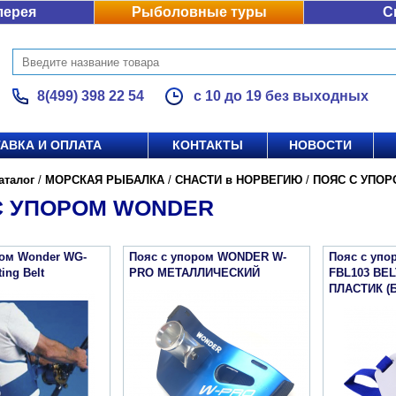
лерея
Рыболовные туры
С
8(499) 398 22 54
с 10 до 19 без выходных
АВКА И ОПЛАТА
КОНТАКТЫ
НОВОСТИ
аталог
/
МОРСКАЯ РЫБАЛКА
/
СНАСТИ в НОРВЕГИЮ
/
ПОЯС С УПОР
С УПОРОМ WONDER
ром Wonder WG-
Пояс с упором WONDER W-
Пояс с уп
ing Belt
PRO МЕТАЛЛИЧЕСКИЙ
FBL103 BE
ПЛАСТИК (