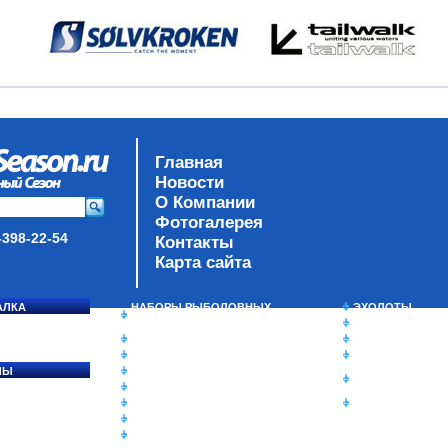
Главная
Новости
О Компании
Фотогалерея
-398-22-54
Контакты
Карта сайта
АЛКА
НАБОРЫ РЫБОЛОВНЫХ
ЭХОЛОТЫ
СОСЯ
СНАСТЕЙ
ЗИМНЯЯ РЫБАЛ
ДАУНРИГГЕРЫ SCOTTY
СУМКИ/РЮКЗАК
МИНИПЛАНЕРЫ
ЯЩИКИ/КОРОБК
ЛЫ
ОДЕЖДА
ИЗОТЕРМИЧЕСК
Ы
ОБУВЬ
КОНТЕЙНЕРЫ
АКСЕССУАРЫ
ОЧКИ
ОЛОВКИ
ЛАКИ ДЛЯ ПРИМАНОК
ПОДВОДНЫЕ КАМЕРЫ