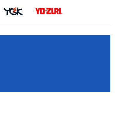
КА
И
И
ИЕ