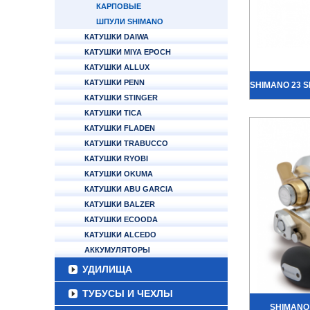
КАРПОВЫЕ
ШПУЛИ SHIMANO
КАТУШКИ DAIWA
КАТУШКИ MIYA EPOCH
КАТУШКИ ALLUX
КАТУШКИ PENN
SHIMANO 23 S
КАТУШКИ STINGER
КАТУШКИ TICA
КАТУШКИ FLADEN
КАТУШКИ TRABUCCO
КАТУШКИ RYOBI
КАТУШКИ OKUMA
КАТУШКИ ABU GARCIA
КАТУШКИ BALZER
КАТУШКИ ECOODA
КАТУШКИ ALCEDO
АККУМУЛЯТОРЫ
УДИЛИЩА
ТУБУСЫ И ЧЕХЛЫ
SHIMANO 