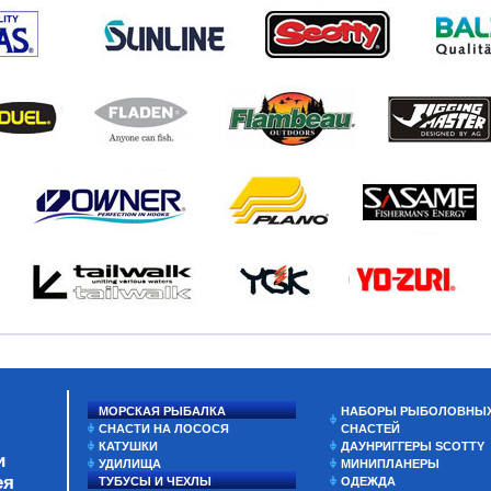
МОРСКАЯ РЫБАЛКА
НАБОРЫ РЫБОЛОВНЫ
СНАСТИ НА ЛОСОСЯ
СНАСТЕЙ
КАТУШКИ
ДАУНРИГГЕРЫ SCOTTY
и
УДИЛИЩА
МИНИПЛАНЕРЫ
ея
ТУБУСЫ И ЧЕХЛЫ
ОДЕЖДА