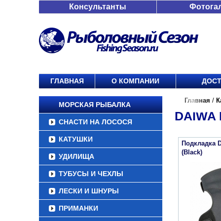
Консультанты
Фотога
ГЛАВНАЯ
О КОМПАНИИ
ДОСТ
Главная
/
К
МОРСКАЯ РЫБАЛКА
DAIWA 
СНАСТИ НА ЛОСОСЯ
КАТУШКИ
Подкладка D
(Black)
УДИЛИЩА
ТУБУСЫ И ЧЕХЛЫ
ЛЕСКИ И ШНУРЫ
ПРИМАНКИ