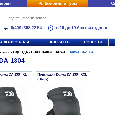
лерея
Рыболовные туры
С
8(499) 398 22 54
с 10 до 19 без выходных
АВКА И ОПЛАТА
КОНТАКТЫ
НОВОСТИ
аталог
/
ОДЕЖДА
/
ПОДКЛАДКИ
/
DAIWA
/
DAIWA DA-1304
DA-1304
aiwa DA-1304 XL
Подкладка Daiwa DA-1304 XXL
(Black)