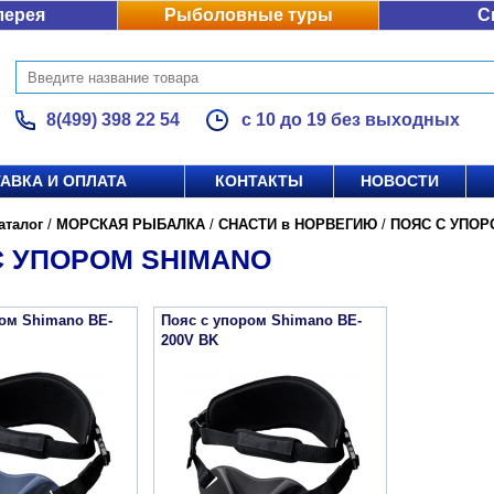
лерея
Рыболовные туры
С
8(499) 398 22 54
с 10 до 19 без выходных
АВКА И ОПЛАТА
КОНТАКТЫ
НОВОСТИ
аталог
/
МОРСКАЯ РЫБАЛКА
/
СНАСТИ в НОРВЕГИЮ
/
ПОЯС С УПОР
С УПОРОМ SHIMANO
ром Shimano BE-
Пояс с упором Shimano BE-
200V BK