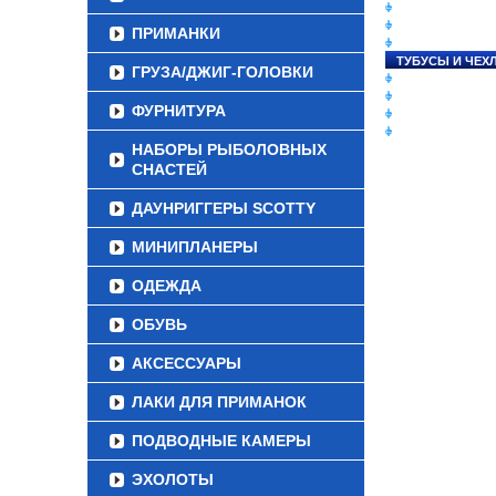
СНАСТИ НА ЛО
КАТУШКИ
ПРИМАНКИ
УДИЛИЩА
ТУБУСЫ И ЧЕХ
ГРУЗА/ДЖИГ-ГОЛОВКИ
ЛЕСКИ И ШНУР
ПРИМАНКИ
ФУРНИТУРА
ГРУЗА/ДЖИГ-Г
ФУРНИТУРА
НАБОРЫ РЫБОЛОВНЫХ
СНАСТЕЙ
ДАУНРИГГЕРЫ SCOTTY
МИНИПЛАНЕРЫ
ОДЕЖДА
ОБУВЬ
АКСЕССУАРЫ
ЛАКИ ДЛЯ ПРИМАНОК
ПОДВОДНЫЕ КАМЕРЫ
ЭХОЛОТЫ