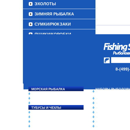
ЭХОЛОТЫ
ЗИМНЯЯ РЫБАЛКА
СУМКИ/РЮКЗАКИ
ЯЩИКИ/КОРОБКИ
ИЗОТЕРМИЧЕСКИЕ
КОНТЕЙНЕРЫ
ОЧКИ
8-(499)
МОРСКАЯ РЫБАЛКА
НАБОРЫ РЫБОЛОВ
СНАСТИ НА ЛОСОСЯ
СНАСТЕЙ
КАТУШКИ
ДАУНРИГГЕРЫ SCOT
УДИЛИЩА
МИНИПЛАНЕРЫ
ТУБУСЫ И ЧЕХЛЫ
ОДЕЖДА
ЛЕСКИ И ШНУРЫ
ОБУВЬ
ПРИМАНКИ
АКСЕССУАРЫ
ГРУЗА/ДЖИГ-ГОЛОВКИ
ЛАКИ ДЛЯ ПРИМАНО
ФУРНИТУРА
ПОДВОДНЫЕ КАМЕ