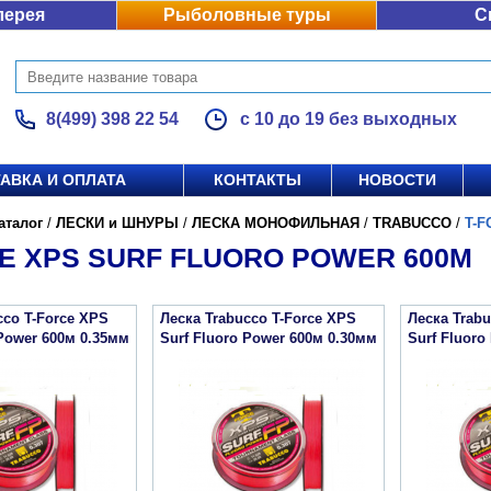
лерея
Рыболовные туры
С
8(499) 398 22 54
с 10 до 19 без выходных
АВКА И ОПЛАТА
КОНТАКТЫ
НОВОСТИ
аталог
/
ЛЕСКИ и ШНУРЫ
/
ЛЕСКА МОНОФИЛЬНАЯ
/
TRABUCCO
/
T-F
E XPS SURF FLUORO POWER 600М
cco T-Force XPS
Леска Trabucco T-Force XPS
Леска Trabu
 Power 600м 0.35мм
Surf Fluoro Power 600м 0.30мм
Surf Fluoro