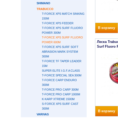
SHIMANO
TRABUCCO
T-FORCE XPS MATCH SINKING
150М
T-FORCE XPS FEEDER
В корзину
T-FORCE XPS SURF FLUORO
POWER 300М
T-FORCE XPS SURF FLUORO
Леска Trabu
POWER 600М
Surf Fluoro
T-FORCE XPS SURF SOFT
ABRASION MARK SYSTEM
300М
T-FORCE TF TAPER LEADER
15М
SUPER ELITE I.G.F.A CLASS
T-FORCE SPECIAL SEA 300М
T-FORCE CARP ENDURO
300М
T-FORCE PRO CARP 300М
T-FORCE PRO CARP 1000М
K-KARP XTREME 1500М
S-FORCE XPS SURF CAST
300М
В корзину
VARIVAS