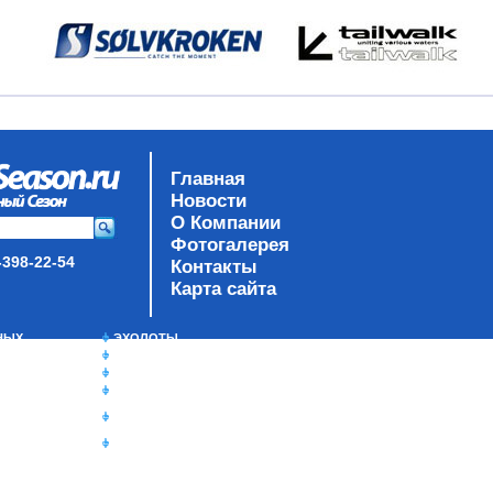
Главная
Новости
О Компании
Фотогалерея
-398-22-54
Контакты
Карта сайта
НЫХ
ЭХОЛОТЫ
ЗИМНЯЯ РЫБАЛКА
TY
СУМКИ/РЮКЗАКИ
ЯЩИКИ/КОРОБКИ
ИЗОТЕРМИЧЕСКИЕ
КОНТЕЙНЕРЫ
ОЧКИ
К
РЫ