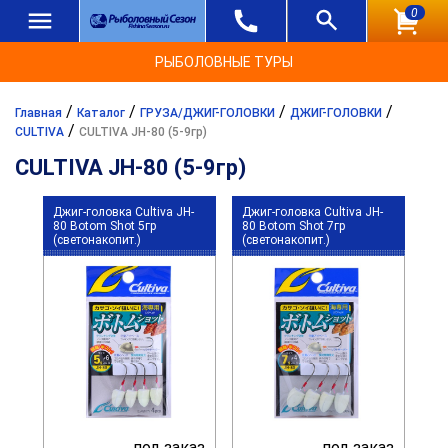
0
РЫБОЛОВНЫЕ ТУРЫ
/
/
/
/
Главная
Каталог
ГРУЗА/ДЖИГ-ГОЛОВКИ
ДЖИГ-ГОЛОВКИ
/
CULTIVA
CULTIVA JH-80 (5-9гр)
CULTIVA JH-80 (5-9гр)
Джиг-головка Cultiva JH-
Джиг-головка Cultiva JH-
80 Botom Shot 5гр
80 Botom Shot 7гр
(светонакопит.)
(светонакопит.)
под заказ
под заказ