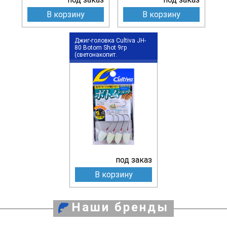
В корзину
В корзину
Джиг-головка Cultiva JH-
80 Botom Shot 9гр
(светонакопит.
под заказ
В корзину
Наши бренды