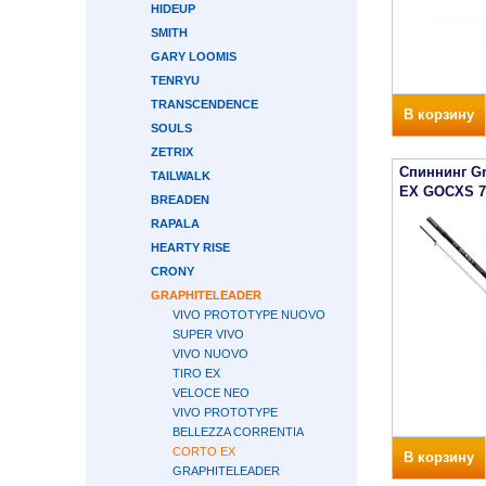
HIDEUP
SMITH
GARY LOOMIS
TENRYU
TRANSCENDENCE
В корзину
SOULS
ZETRIX
Спиннинг Gr
TAILWALK
EX GOCXS 7
BREADEN
RAPALA
HEARTY RISE
CRONY
GRAPHITELEADER
VIVO PROTOTYPE NUOVO
SUPER VIVO
VIVO NUOVO
TIRO EX
VELOCE NEO
VIVO PROTOTYPE
BELLEZZA CORRENTIA
CORTO EX
В корзину
GRAPHITELEADER