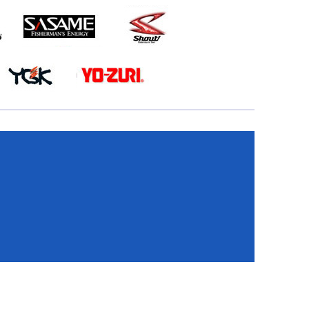
КА
И
И
ИЕ