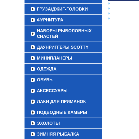
ЛЕСКИ И ШНУР
ГРУЗА/ДЖИГ-ГОЛОВКИ
ПРИМАНКИ
ГРУЗА/ДЖИГ-Г
ФУРНИТУРА
ФУРНИТУРА
НАБОРЫ РЫБОЛОВНЫХ
СНАСТЕЙ
ДАУНРИГГЕРЫ SCOTTY
МИНИПЛАНЕРЫ
ОДЕЖДА
ОБУВЬ
АКСЕССУАРЫ
ЛАКИ ДЛЯ ПРИМАНОК
ПОДВОДНЫЕ КАМЕРЫ
ЭХОЛОТЫ
ЗИМНЯЯ РЫБАЛКА