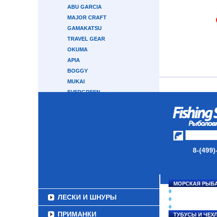
ABU GARCIA
MAJOR CRAFT
GAMAKATSU
TRAVEL GEAR
OKUMA
APIA
BOGGY
MUKAI
EVERGREEN
MAXIMUS
SHOUT
NAUTILUS
КАСТИНГОВЫЕ
ТРОЛЛИНГОВЫЕ
8-(499)
СЕРФОВЫЕ
КАРПОВЫЕ
ТУБУСЫ И ЧЕХЛЫ
МОРСКАЯ РЫБ
СНАСТИ НА ЛО
ЛЕСКИ И ШНУРЫ
КАТУШКИ
УДИЛИЩА
ПРИМАНКИ
ТУБУСЫ И ЧЕХ