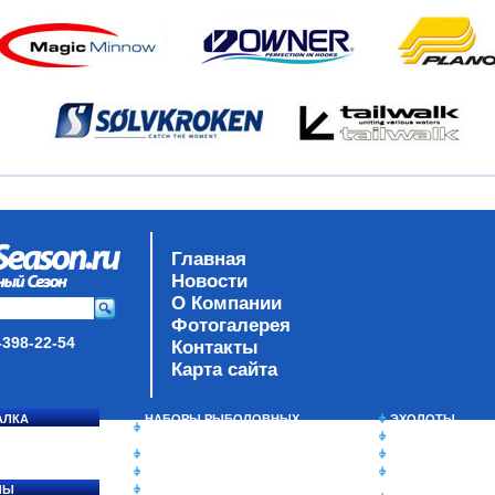
Главная
Новости
О Компании
Фотогалерея
-398-22-54
Контакты
Карта сайта
АЛКА
НАБОРЫ РЫБОЛОВНЫХ
ЭХОЛОТЫ
СОСЯ
СНАСТЕЙ
ЗИМНЯЯ РЫБАЛ
ДАУНРИГГЕРЫ SCOTTY
СУМКИ/РЮКЗАК
МИНИПЛАНЕРЫ
ЯЩИКИ/КОРОБК
ЛЫ
ОДЕЖДА
ИЗОТЕРМИЧЕСК