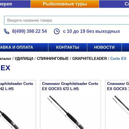
лерея
Рыболовные туры
С
8(499) 398 22 54
с 10 до 19 без выходных
АВКА И ОПЛАТА
КОНТАКТЫ
НОВОСТИ
аталог
/
УДИЛИЩА
/
СПИННИНГОВЫЕ
/
GRAPHITELEADER
/
Corto EX
 EX
aphiteleader Corto
Спиннинг Graphiteleader Corto
Спиннинг Gr
42 L-HS
EX GOCXS 672 L-HS
EX GOCXS 