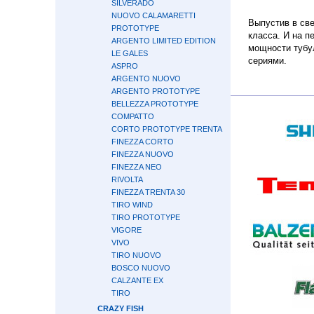
SILVERADO
NUOVO CALAMARETTI
Выпустив в све
PROTOTYPE
класса. И на п
ARGENTO LIMITED EDITION
мощности тубу
LE GALES
сериями.
ASPRO
ARGENTO NUOVO
ARGENTO PROTOTYPE
BELLEZZA PROTOTYPE
COMPATTO
CORTO PROTOTYPE TRENTA
FINEZZA CORTO
FINEZZA NUOVO
FINEZZA NEO
RIVOLTA
FINEZZA TRENTA 30
TIRO WIND
TIRO PROTOTYPE
VIGORE
VIVO
TIRO NUOVO
BOSCO NUOVO
CALZANTE EX
TIRO
CRAZY FISH