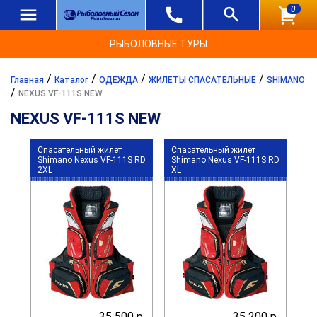
0
РЫБОЛОВНЫЕ ТУРЫ
/
/
/
/
Главная
Каталог
ОДЕЖДА
ЖИЛЕТЫ СПАСАТЕЛЬНЫЕ
SHIMANO
/
NEXUS VF-111S NEW
NEXUS VF-111S NEW
Спасательный жилет
Спасательный жилет
Shimano Nexus VF-111S RD
Shimano Nexus VF-111S RD
2XL
XL
35 500 р.
35 200 р.