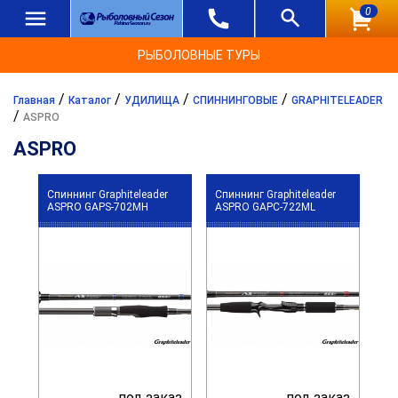
0
РЫБОЛОВНЫЕ ТУРЫ
/
/
/
/
Главная
Каталог
УДИЛИЩА
СПИННИНГОВЫЕ
GRAPHITELEADER
/
ASPRO
ASPRO
Спиннинг Graphiteleader
Спиннинг Graphiteleader
ASPRO GAPS-702MH
ASPRO GAPC-722ML
под заказ
под заказ