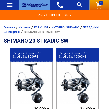
0
РЫБОЛОВНЫЕ ТУРЫ
/
/
/
/
Главная
Каталог
КАТУШКИ
КАТУШКИ SHIMANO
ПЕРЕДНИЙ
/
ФРИКЦИОН
SHIMANO 20 STRADIC SW
SHIMANO 20 STRADIC SW
Катушка Shimano 20
Катушка Shimano 20
Stradic SW 8000PG
Stradic SW 10000HG
30 000 р.
34 400 р.