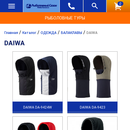
0
РЫБОЛОВНЫЕ ТУРЫ
/
/
/
/
Главная
Каталог
ОДЕЖДА
БАЛАКЛАВЫ
DAIWA
DAIWA
DAIWA DA-9424W
DAIWA DA-9423