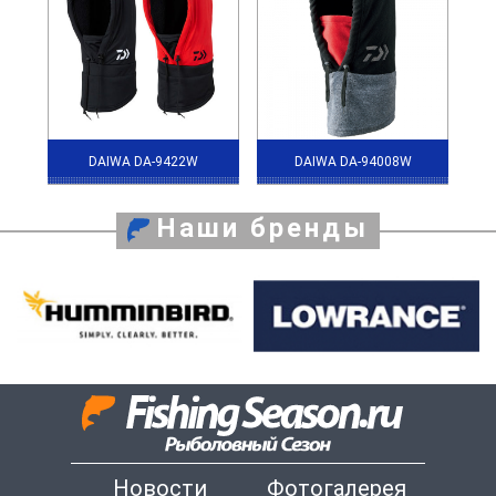
DAIWA DA-9422W
DAIWA DA-94008W
Наши бренды
Новости
Фотогалерея