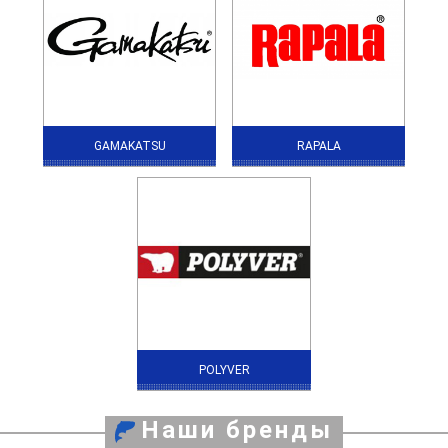
GAMAKATSU
RAPALA
POLYVER
Наши бренды