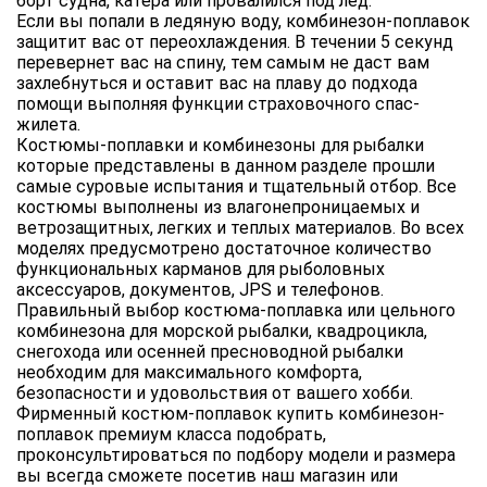
борт судна, катера или провалился под лед.
Если вы попали в ледяную воду, комбинезон-поплавок
защитит вас от переохлаждения. В течении 5 секунд
перевернет вас на спину, тем самым не даст вам
захлебнуться и оставит вас на плаву до подхода
помощи выполняя функции страховочного спас-
жилета.
Костюмы-поплавки и комбинезоны для рыбалки
которые представлены в данном разделе прошли
самые суровые испытания и тщательный отбор. Все
костюмы выполнены из влагонепроницаемых и
ветрозащитных, легких и теплых материалов. Во всех
моделях предусмотрено достаточное количество
функциональных карманов для рыболовных
аксессуаров, документов, JPS и телефонов.
Правильный выбор костюма-поплавка или цельного
комбинезона для морской рыбалки, квадроцикла,
снегохода или осенней пресноводной рыбалки
необходим для максимального комфорта,
безопасности и удовольствия от вашего хобби.
Фирменный костюм-поплавок купить комбинезон-
поплавок премиум класса подобрать,
проконсультироваться по подбору модели и размера
вы всегда сможете посетив наш магазин или