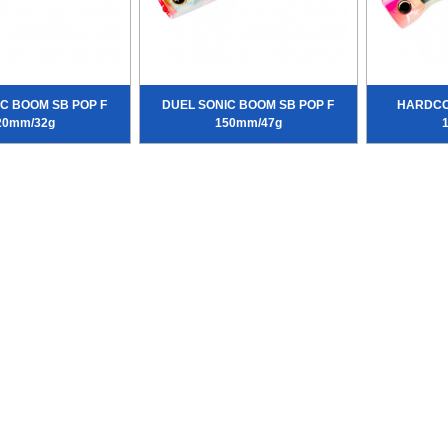
C BOOM SB POP F
DUEL SONIC BOOM SB POP F
HARDCO
20mm/32g
150mm/47g