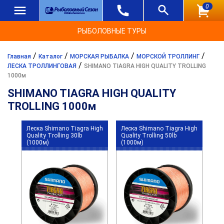
0
РЫБОЛОВНЫЕ ТУРЫ
/
/
/
/
Главная
Каталог
МОРСКАЯ РЫБАЛКА
МОРСКОЙ ТРОЛЛИНГ
/
ЛЕСКА ТРОЛЛИНГОВАЯ
SHIMANO TIAGRA HIGH QUALITY TROLLING
1000м
SHIMANO TIAGRA HIGH QUALITY
TROLLING 1000м
Леска Shimano Tiagra High
Леска Shimano Tiagra High
Quality Trolling 30lb
Quality Trolling 50lb
(1000м)
(1000м)