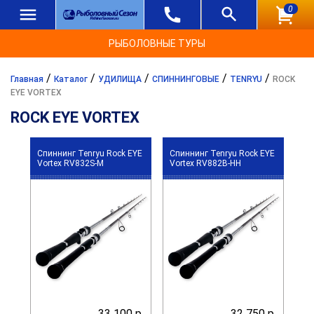
0
РЫБОЛОВНЫЕ ТУРЫ
/
/
/
/
/
Главная
Каталог
УДИЛИЩА
СПИННИНГОВЫЕ
TENRYU
ROCK
EYE VORTEX
ROCK EYE VORTEX
Спиннинг Tenryu Rock EYE
Спиннинг Tenryu Rock EYE
Vortex RV832S-M
Vortex RV882B-HH
33 100 р.
32 750 р.