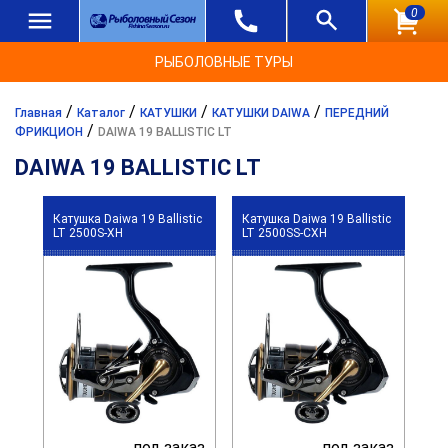
0
РЫБОЛОВНЫЕ ТУРЫ
/
/
/
/
Главная
Каталог
КАТУШКИ
КАТУШКИ DAIWA
ПЕРЕДНИЙ
/
ФРИКЦИОН
DAIWA 19 BALLISTIC LT
DAIWA 19 BALLISTIC LT
Катушка Daiwa 19 Ballistic
Катушка Daiwa 19 Ballistic
LT 2500S-XH
LT 2500SS-CXH
под заказ
под заказ