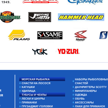
МОРСКАЯ РЫБАЛКА
НАБОРЫ РЫБОЛОВНЫ
СНАСТИ НА ЛОСОСЯ
СНАСТЕЙ
КАТУШКИ
ДАУНРИГГЕРЫ SCOTTY
и
УДИЛИЩА
МИНИПЛАНЕРЫ
ея
ТУБУСЫ И ЧЕХЛЫ
ОДЕЖДА
ЛЕСКИ И ШНУРЫ
ОБУВЬ
ПРИМАНКИ
АКСЕССУАРЫ
а
ГРУЗА/ДЖИГ-ГОЛОВКИ
ЛАКИ ДЛЯ ПРИМАНОК