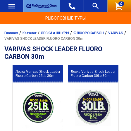
0
РЫБОЛОВНЫЕ ТУРЫ
/
/
/
/
/
Главная
Каталог
ЛЕСКИ и ШНУРЫ
ФЛЮОРОКАРБОН
VARIVAS
VARIVAS SHOCK LEADER FLUORO CARBON 30m
VARIVAS SHOCK LEADER FLUORO
CARBON 30m
Леска Varivas Shock Leader
Леска Varivas Shock Leader
Fluoro Carbon 25Lb 30m
Fluoro Carbon 30Lb 30m