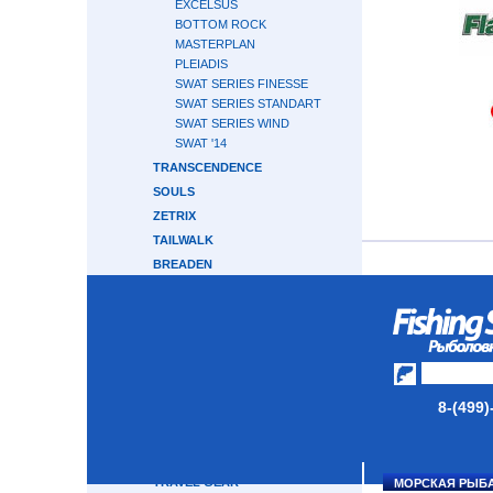
EXCELSUS
BOTTOM ROCK
MASTERPLAN
PLEIADIS
SWAT SERIES FINESSE
SWAT SERIES STANDART
SWAT SERIES WIND
SWAT '14
TRANSCENDENCE
SOULS
ZETRIX
TAILWALK
BREADEN
RAPALA
HEARTY RISE
CRONY
GRAPHITELEADER
CRAZY FISH
8-(499)
ABU GARCIA
MAJOR CRAFT
GAMAKATSU
TRAVEL GEAR
МОРСКАЯ РЫБ