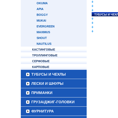
СНАСТИ НА ЛО
OKUMA
КАТУШКИ
APIA
УДИЛИЩА
ТУБУСЫ И ЧЕХ
BOGGY
ЛЕСКИ И ШНУР
MUKAI
ПРИМАНКИ
EVERGREEN
ГРУЗА/ДЖИГ-Г
ФУРНИТУРА
MAXIMUS
SHOUT
NAUTILUS
КАСТИНГОВЫЕ
ТРОЛЛИНГОВЫЕ
СЕРФОВЫЕ
КАРПОВЫЕ
ТУБУСЫ И ЧЕХЛЫ
ЛЕСКИ И ШНУРЫ
ПРИМАНКИ
ГРУЗА/ДЖИГ-ГОЛОВКИ
ФУРНИТУРА