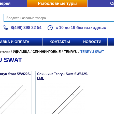
лерея
Рыболовные туры
С
8(499) 398 22 54
с 10 до 19 без выходных
АВКА И ОПЛАТА
КОНТАКТЫ
НОВОСТИ
аталог
/
УДИЛИЩА
/
СПИННИНГОВЫЕ
/
TENRYU
/
TENRYU SWAT
U SWAT
nryu Swat SW922S-
Спиннинг Tenryu Swat SW842S-
LML