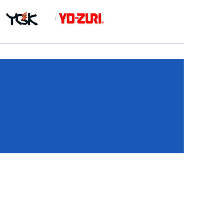
КА
И
И
ИЕ