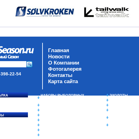
Главная
Новости
О Компании
Фотогалерея
-398-22-54
Контакты
Карта сайта
АЛКА
НАБОРЫ РЫБОЛОВНЫХ
ЭХОЛОТЫ
СОСЯ
СНАСТЕЙ
ЗИМНЯЯ РЫБАЛ
ДАУНРИГГЕРЫ SCOTTY
СУМКИ/РЮКЗАК
МИНИПЛАНЕРЫ
ЯЩИКИ/КОРОБК
ЛЫ
ОДЕЖДА
ИЗОТЕРМИЧЕСК
Ы
ОБУВЬ
КОНТЕЙНЕРЫ
АКСЕССУАРЫ
ОЧКИ
ОЛОВКИ
ЛАКИ ДЛЯ ПРИМАНОК
ПОДВОДНЫЕ КАМЕРЫ