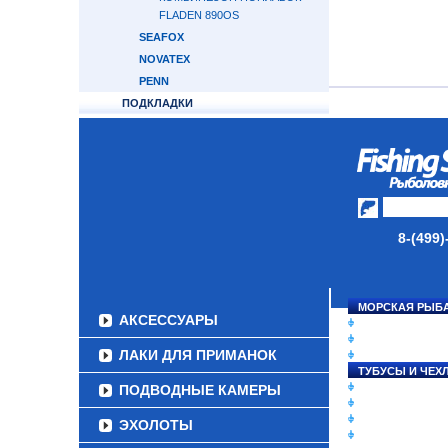
FLADEN 890OS
SEAFOX
NOVATEX
PENN
ПОДКЛАДКИ
ТЕРМОБЕЛЬЕ
РУБАШКИ И МАЙКИ
ТОЛСТОВКИ
ГОЛОВНЫЕ УБОРЫ
БАЛАКЛАВЫ
ПЕРЧАТКИ
8-(499)
НОСКИ
ОБУВЬ
МОРСКАЯ РЫБ
АКСЕССУАРЫ
СНАСТИ НА ЛО
КАТУШКИ
ЛАКИ ДЛЯ ПРИМАНОК
УДИЛИЩА
ТУБУСЫ И ЧЕХ
ЛЕСКИ И ШНУР
ПОДВОДНЫЕ КАМЕРЫ
ПРИМАНКИ
ГРУЗА/ДЖИГ-Г
ЭХОЛОТЫ
ФУРНИТУРА