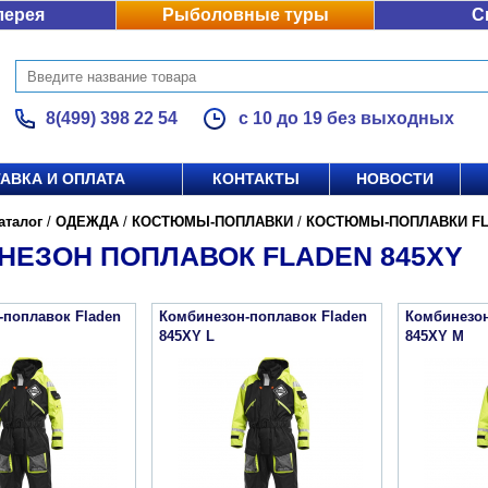
лерея
Рыболовные туры
С
8(499) 398 22 54
с 10 до 19 без выходных
АВКА И ОПЛАТА
КОНТАКТЫ
НОВОСТИ
аталог
/
ОДЕЖДА
/
КОСТЮМЫ-ПОПЛАВКИ
/
КОСТЮМЫ-ПОПЛАВКИ F
НЕЗОН ПОПЛАВОК FLADEN 845XY
-поплавок Fladen
Комбинезон-поплавок Fladen
Комбинезон
845XY L
845XY M