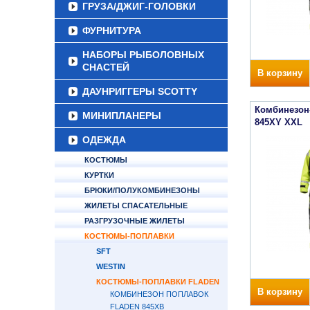
ГРУЗА/ДЖИГ-ГОЛОВКИ
ФУРНИТУРА
НАБОРЫ РЫБОЛОВНЫХ
СНАСТЕЙ
В корзину
ДАУНРИГГЕРЫ SCOTTY
Комбинезон
МИНИПЛАНЕРЫ
845XY XXL
ОДЕЖДА
КОСТЮМЫ
КУРТКИ
БРЮКИ/ПОЛУКОМБИНЕЗОНЫ
ЖИЛЕТЫ СПАСАТЕЛЬНЫЕ
РАЗГРУЗОЧНЫЕ ЖИЛЕТЫ
КОСТЮМЫ-ПОПЛАВКИ
SFT
WESTIN
КОСТЮМЫ-ПОПЛАВКИ FLADEN
В корзину
КОМБИНЕЗОН ПОПЛАВОК
FLADEN 845XB