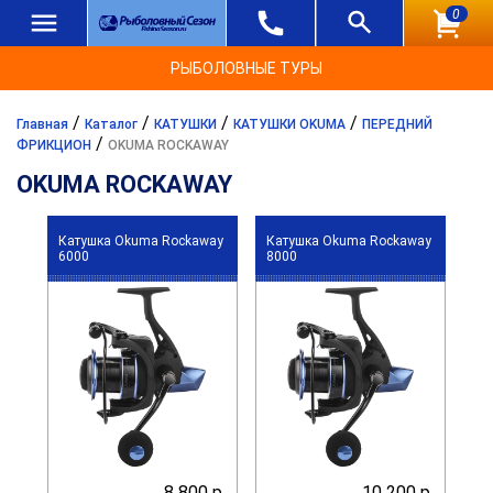
0
РЫБОЛОВНЫЕ ТУРЫ
/
/
/
/
Главная
Каталог
КАТУШКИ
КАТУШКИ OKUMA
ПЕРЕДНИЙ
/
ФРИКЦИОН
OKUMA ROCKAWAY
OKUMA ROCKAWAY
Катушка Okuma Rockaway
Катушка Okuma Rockaway
6000
8000
8 800 р.
10 200 р.